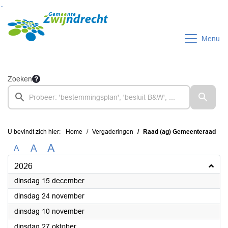
Ga naar de inhoud van deze pagina
Ga naar het zoeken
Ga naar het menu
Menu
Zoeken
U bevindt zich hier:
Home
Vergaderingen
Raad (ag) Gemeenteraad
A
A
A
2026
2026
dinsdag 15 december
2026
dinsdag 24 november
2026
dinsdag 10 november
2026
dinsdag 27 oktober