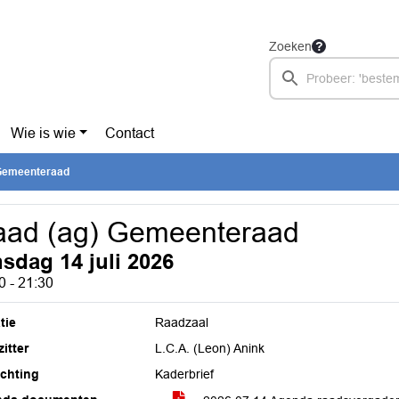
Zoeken
Wie is wie
Contact
Gemeenteraad
aad (ag) Gemeenteraad
nsdag 14 juli 2026
0 - 21:30
tie
Raadzaal
itter
L.C.A. (Leon) Anink
ichting
Kaderbrief