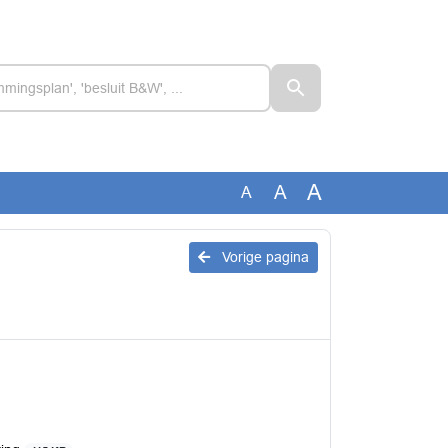
A
A
A
Vorige pagina