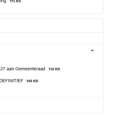
ring
115 KB
 2027 aan Gemeenteraad
150 KB
6 DEFINITIEF
948 KB