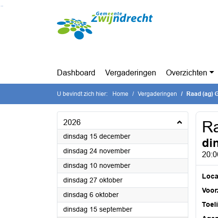
Ga naar de inhoud van deze pagina
Ga naar het zoeken
Ga naar het menu
Dashboard
Vergaderingen
Overzichten
U bevindt zich hier:
Home
Vergaderingen
Raad (ag) 
2026
R
2026
dinsdag 15 december
di
2026
dinsdag 24 november
20:0
2026
dinsdag 10 november
Loca
2026
dinsdag 27 oktober
Voorz
2026
dinsdag 6 oktober
Toel
2026
dinsdag 15 september