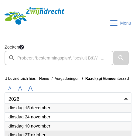
Ga naar de inhoud van deze pagina
Ga naar het zoeken
Ga naar het menu
Menu
Zoeken
U bevindt zich hier:
Home
Vergaderingen
Raad (ag) Gemeenteraad
A
A
A
2026
2026
dinsdag 15 december
2026
dinsdag 24 november
2026
dinsdag 10 november
2026
dinsdag 27 oktober